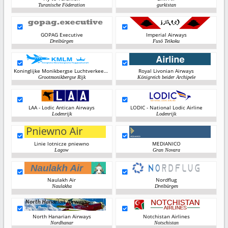
Turanische Föderation
gurkistan
GOPAG Executive
Imperial Airways
Dreibürgen
Fusō Teikoku
Koninglijke Monikbergse Luchtverkeer Maatschappij
Royal Livonian Airways
Grootmonikbergse Rijk
Königreich beider Archipele
LAA - Lodic Antican Airways
LODIC - National Lodic Airline
Lodenrijk
Lodenrijk
Linie lotnicze pniewno
MEDIANICO
Lagow
Gran Novara
Naulakh Air
Nordflug
Naulakha
Dreibürgen
North Hanarian Airways
Notchistan Airlines
Nordhanar
Notschistan