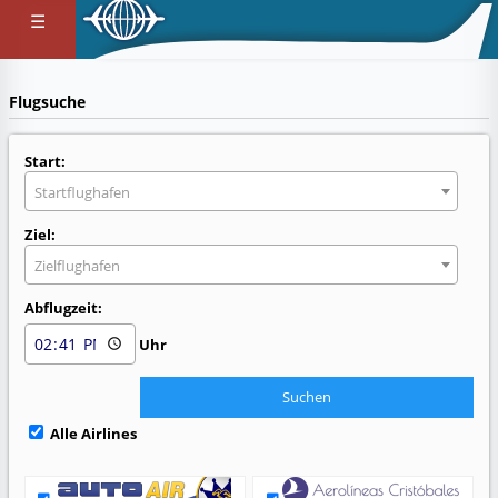
☰
Flugsuche
Start:
Startflughafen
Ziel:
Zielflughafen
Abflugzeit:
Uhr
Alle Airlines