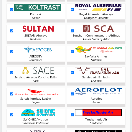
Koltrast
Royal Albernian Airways
Salbor
Königreich Albernia
SULTAN Airways
Southern Commonwealth Airlines
Naulakha
United States of Astor
AEROSEV
Sayfaria Airlines
Severanien
Saiferien
Servicio Aéro de Concilio Edén
Servisu aérién ladín
Edén
Ladinien
Serwis lotniczy Łagów
Aeroflot
Lagow
Andro
SWIONIC Aviation
Treckelhude Air
Turanische Föderation
Nordhanar