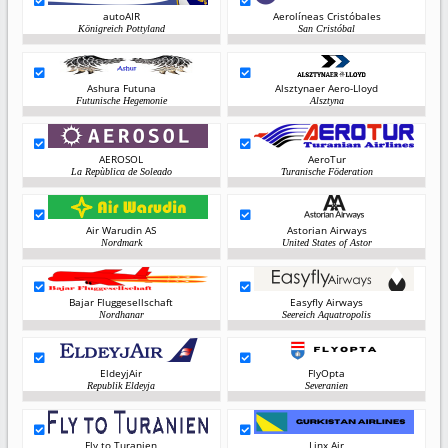
autoAIR
Aerolíneas Cristóbales
Königreich Pottyland
San Cristóbal
Ashura Futuna
Alsztynaer Aero-Lloyd
Futunische Hegemonie
Alsztyna
AEROSOL
AeroTur
La Repùblica de Soleado
Turanische Föderation
Air Warudin AS
Astorian Airways
Nordmark
United States of Astor
Bajar Fluggesellschaft
Easyfly Airways
Nordhanar
Seereich Aquatropolis
EldeyjAir
FlyOpta
Republik Eldeyja
Severanien
Fly to Turanien
Linx Air