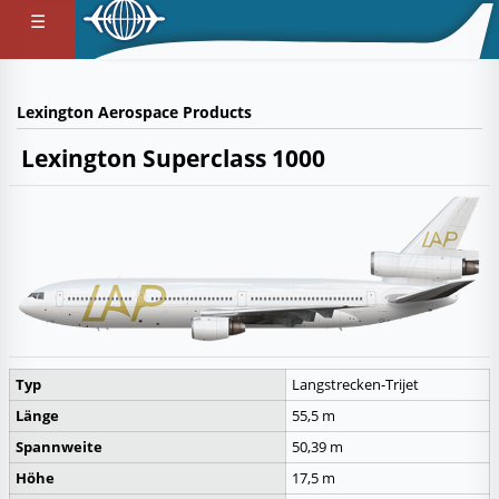
☰
Lexington Aerospace Products
Lexington Superclass 1000
Typ
Langstrecken-
Trijet
Länge
55,5 m
Spannweite
50,39 m
Höhe
17,5 m