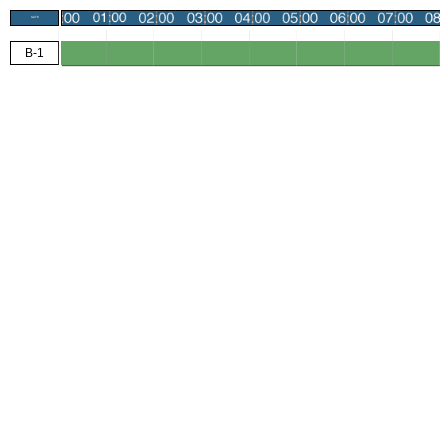
GATE
B-1