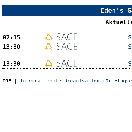
Eden's G
Aktuell
02:15
S
13:30
S
13:30
S
IOF
|
Internationale Organisation für Flugve