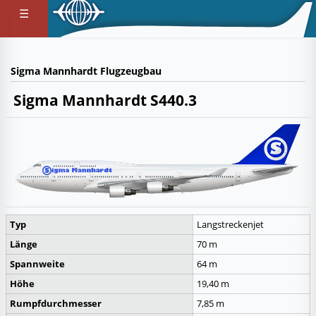
☰
Sigma Mannhardt Flugzeugbau
Sigma Mannhardt S440.3
Typ
Langstreckenjet
Länge
70 m
Spannweite
64 m
Höhe
19,40 m
Rumpfdurchmesser
7,85 m