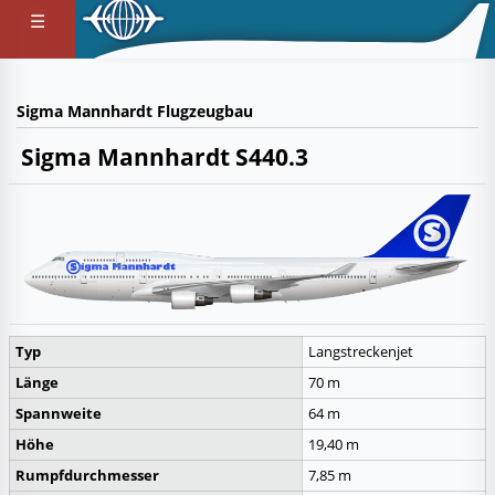
☰
Sigma Mannhardt Flugzeugbau
Sigma Mannhardt S440.3
Typ
Langstreckenjet
Länge
70 m
Spannweite
64 m
Höhe
19,40 m
Rumpfdurchmesser
7,85 m